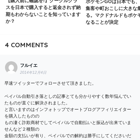
【購入前に確認を!】グーグルグラ
ポケモンGOは日本でも
スを日本で購入すると返金されず納
集客や町おこしに大きな
期もわからないことを知っています
る。マクドナルドもポケ
か？
なることが決定
4
COMMENTS
フルイエ
2014年12月4日
早速ツイッターでフォローさせて頂きました。
ペイパル自動引き落としの記事とても分かりやすく数年悩んでい
たものが直ぐに解決されました。
と言いますのはインフォトップでオートブログアフィリエイター
を購入したものの
もの凄く詐欺商材でしてペイパルで自動払いと振込が出来ていま
せんなど２種類の
金額の支払いが有り、ペイパルでの解約は勝手にしてくださいだ