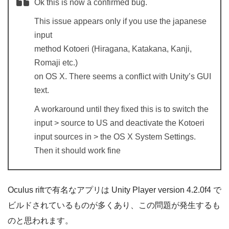
Ok this is now a confirmed bug.
This issue appears only if you use the japanese
input
method Kotoeri (Hiragana, Katakana, Kanji,
Romaji etc.)
on OS X. There seems a conflict with Unity’s GUI
text.
A workaround until they fixed this is to switch the
input > source to US and deactivate the Kotoeri
input sources in > the OS X System Settings.
Then it should work fine
Oculus riftで有名なアプリは Unity Player version 4.2.0f4 で
ビルドされているものが多くあり、この問題が発生するも
のと思われます。